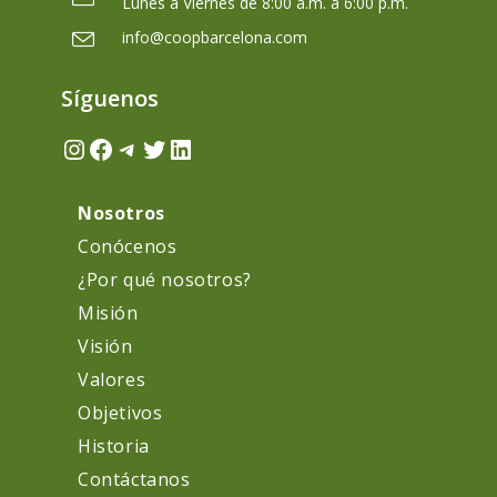
Lunes a Viernes de 8:00 a.m. a 6:00 p.m.
una
Se
info@coopbarcelona.com
nueva
abre
pestaña
en
Síguenos
tu
aplicación
Instagram
Facebook
t.me/CoopBarcelonaBot
Twitter
LinkedIn
Nosotros
Conócenos
¿Por qué nosotros?
Misión
Visión
Valores
Objetivos
Historia
Contáctanos